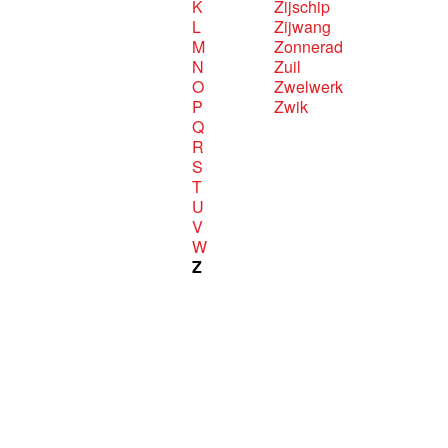
K
Zijschip
L
Zijwang
M
Zonnerad
N
Zuil
O
Zwelwerk
P
Zwik
Q
R
S
T
U
V
W
Z