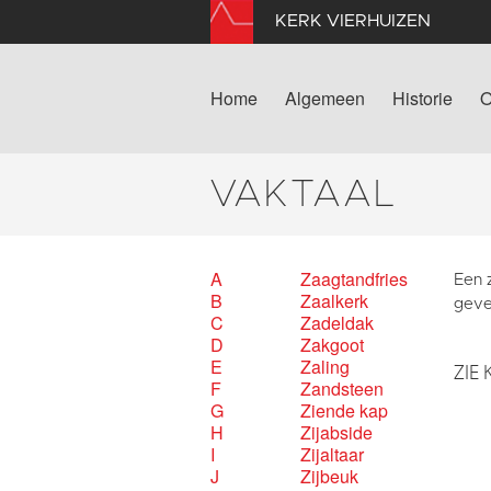
KERK VIERHUIZEN
Home
Algemeen
Historie
O
VAKTAAL
A
Zaagtandfries
Een z
B
Zaalkerk
geve
C
Zadeldak
D
Zakgoot
E
Zaling
ZIE 
F
Zandsteen
G
Ziende kap
H
Zijabside
I
Zijaltaar
J
Zijbeuk