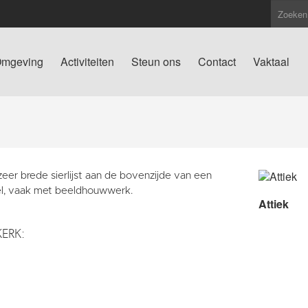
mgeving
Activiteiten
Steun ons
Contact
Vaktaal
eer brede sierlijst aan de bovenzijde van een
l, vaak met beeldhouwwerk.
Attiek
KERK: