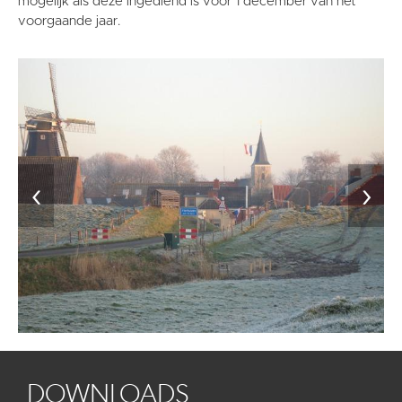
mogelijk als deze ingediend is voor 1 december van het
voorgaande jaar.
‹
›
DOWNLOADS