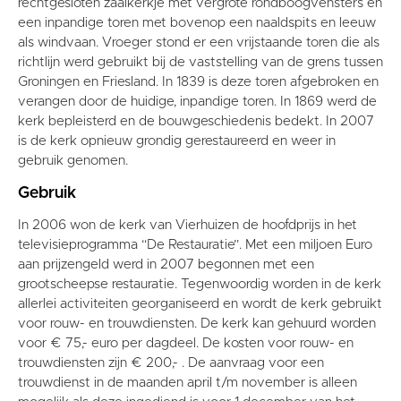
rechtgesloten zaalkerkje met vergrote rondboogvensters en
een inpandige toren met bovenop een naaldspits en leeuw
als windvaan. Vroeger stond er een vrijstaande toren die als
richtlijn werd gebruikt bij de vaststelling van de grens tussen
Groningen en Friesland. In 1839 is deze toren afgebroken en
verangen door de huidige, inpandige toren. In 1869 werd de
kerk bepleisterd en de bouwgeschiedenis bedekt. In 2007
is de kerk opnieuw grondig gerestaureerd en weer in
gebruik genomen.
Gebruik
In 2006 won de kerk van Vierhuizen de hoofdprijs in het
televisieprogramma “De Restauratie”. Met een miljoen Euro
aan prijzengeld werd in 2007 begonnen met een
grootscheepse restauratie. Tegenwoordig worden in de kerk
allerlei activiteiten georganiseerd en wordt de kerk gebruikt
voor rouw- en trouwdiensten. De kerk kan gehuurd worden
voor € 75,- euro per dagdeel. De kosten voor rouw- en
trouwdiensten zijn € 200,- . De aanvraag voor een
trouwdienst in de maanden april t/m november is alleen