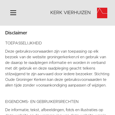
KERK VIERHUIZEN
Disclaimer
Home
Algemeen
TOEPASSELIJKHEID
Historie
Deze gebruiksvoorwaarden zijn van toepassing op elk
bezoek van de website groningerkerken.nl en gebruik van
Omgeving
de daarop te raadplegen informatie en worden in verband
Activiteiten
met dit gebruik en deze raadpleging geacht telkens
stilzwijgend te zijn aanvaard door iedere bezoeker. Stichting
Steun ons
Oude Groninger Kerken kan deze gebruiksvoorwaarden te
Contact
allen tijde zonder vooraankondiging aanpassen of wijzigen.
Vaktaal
EIGENDOMS- EN GEBRUIKERSRECHTEN
De informatie, tekst, afbeeldingen, foto’s en illustraties op