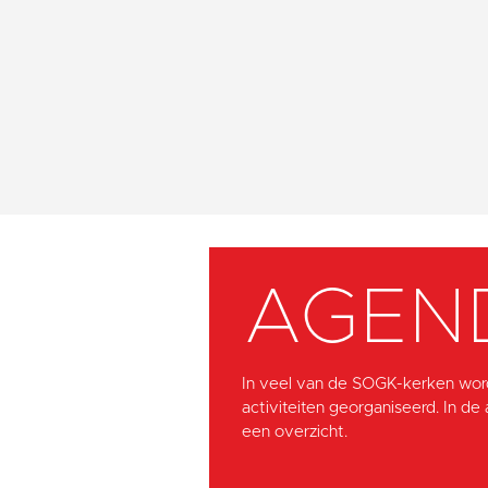
AGEN
In veel van de SOGK-kerken wor
activiteiten georganiseerd. In de
een overzicht.