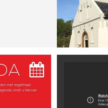
DA
den met regelmaat
 agenda vindt u hiervan