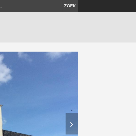
ZOEK
›