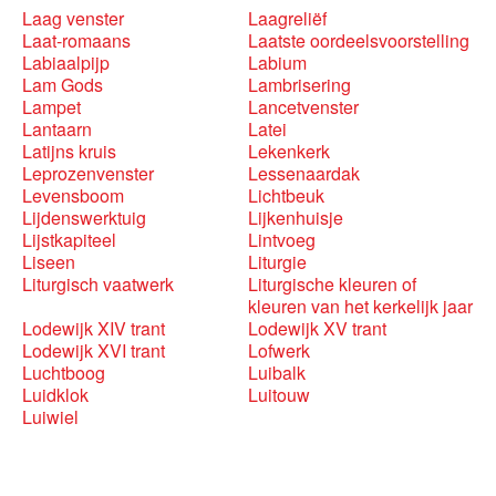
Laag venster
Laagreliëf
Laat-romaans
Laatste oordeelsvoorstelling
Labiaalpijp
Labium
Lam Gods
Lambrisering
Lampet
Lancetvenster
Lantaarn
Latei
Latijns kruis
Lekenkerk
Leprozenvenster
Lessenaardak
Levensboom
Lichtbeuk
Lijdenswerktuig
Lijkenhuisje
Lijstkapiteel
Lintvoeg
Liseen
Liturgie
Liturgisch vaatwerk
Liturgische kleuren of
kleuren van het kerkelijk jaar
Lodewijk XIV trant
Lodewijk XV trant
Lodewijk XVI trant
Lofwerk
Luchtboog
Luibalk
Luidklok
Luitouw
Luiwiel