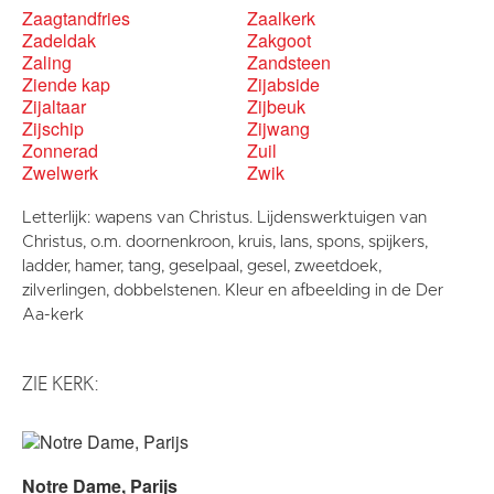
Zaagtandfries
Zaalkerk
Zadeldak
Zakgoot
Zaling
Zandsteen
Ziende kap
Zijabside
Zijaltaar
Zijbeuk
Zijschip
Zijwang
Zonnerad
Zuil
Zwelwerk
Zwik
Letterlijk: wapens van Christus. Lijdenswerktuigen van
Christus, o.m. doornenkroon, kruis, lans, spons, spijkers,
ladder, hamer, tang, geselpaal, gesel, zweetdoek,
zilverlingen, dobbelstenen. Kleur en afbeelding in de Der
Aa-kerk
ZIE KERK:
Notre Dame, Parijs