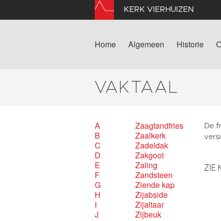
KERK VIERHUIZEN
Home
Algemeen
Historie
O
VAKTAAL
A
Zaagtandfries
De fr
B
Zaalkerk
vers
C
Zadeldak
D
Zakgoot
E
Zaling
ZIE 
F
Zandsteen
G
Ziende kap
H
Zijabside
I
Zijaltaar
J
Zijbeuk