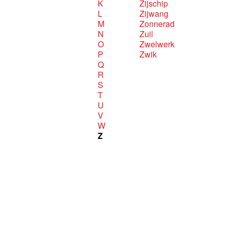
K
Zijschip
L
Zijwang
M
Zonnerad
N
Zuil
O
Zwelwerk
P
Zwik
Q
R
S
T
U
V
W
Z