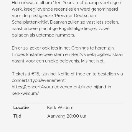
Hun nieuwste album ‘Ten Years’, met daarop veel eigen
werk, kreeg lovende recensies en werd genomineerd
voor de prestigieuze ‘Preis der Deutschen
Schallplattenkritik’. Daarvan zullen ze vast iets spelen,
naast andere prachtige Engelstalige liedjes, zowel
balladen als uptempo nummers.
En er zal zeker ook iets in het Gronings te horen zijn.
Linde’s kristalheldere stem en Bert’s veelzijdigheid staan
garant voor een unieke belevenis. Mis het niet.
Tickets á €15,- zijn incl. koffie of thee en te bestellen via
concerts4you/evenement:
https://concert4you.nl/evenement/linde-nijland-in-
kerk-wirdum/
Locatie
Kerk Wirdum
Tijd
Aanvang 20:00 uur