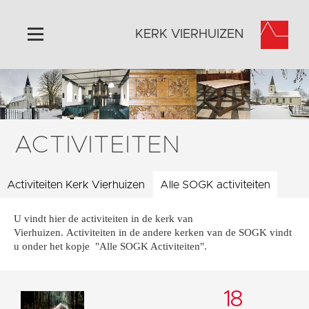
KERK VIERHUIZEN
Home
Algemeen
Historie
ACTIVITEITEN
Omgeving
Activiteiten
Activiteiten Kerk Vierhuizen
Alle SOGK activiteiten
Steun ons
U vindt hier de activiteiten in de kerk van
Contact
Vierhuizen. Activiteiten in de andere kerken van de SOGK vindt
Vaktaal
u onder het kopje "Alle SOGK Activiteiten".
18