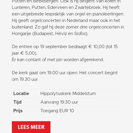
Putten en Beekbergen. Ook is hij dirigent van koren in
Lunteren, Putten, Ederveen en Zwartebroek. Hij heeft
een uitgebreide lespraktijk van orgel en pianoleerlingen.
Hij geeft orgelconcerten in Nederland maar ook in het
buitenland. Zo gaf hij deze zomer drie orgelconcerten in
Hongarije (Budapest, Héviz en Siofoc).
De entree op 19 september bedraagt € 10,00 (tot 15
jaar € 5,00).
Er kan contant of met pin worden afgerekend.
De kerk gaat om 19.00 uur open. Het concert begint
om 19.30 uur.
Locatie
Hippolytuskerk Middelstum
Tijd
Aanvang 19:30 uur
Prijs
Toegang EUR 10
LEES MEER