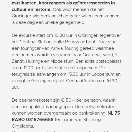
muzikanten, koorzangers als geïnteresseerden in
cultuur en historie.
Ook voor mensen die het
Groninger wierdenlandschap beter willen leren kennen
is deze dag een unieke gelegenheid.
De excursie start om 10.30 uur in Groningen tegenover
het Centraal Station, Halte Rondvaartboot. Daar staat
een touringcar van Arriva Touring gereed waarmee
deelnemers worden vervoerd naar Oosterwijtwerd, 't
Zandt, Huizinge en Middelstum. Een extra opstapplaats
is om 11.00 uur bij het station in Loppersum. De
terugreis zal aanvangen om 15.30 uur in Loppersum en
eindigt in Groningen bij het Centraal Station om 16.30
uur.
De deelnamekosten zijn € 50,-- per persoon, waarin
een lunchpakket is inbegrepen. De deelnamekosten
kunnen worden overgemaakt op bankrekening:
NL 75
RABO 0316766658
ten name van Stichting
Orgeldelta.