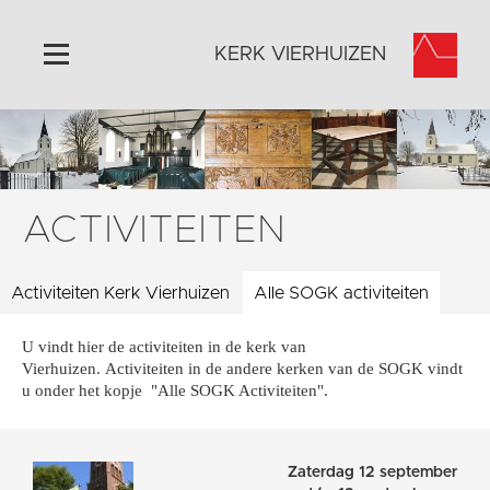
KERK VIERHUIZEN
Home
Algemeen
Historie
ACTIVITEITEN
Omgeving
Activiteiten
Activiteiten Kerk Vierhuizen
Alle SOGK activiteiten
Steun ons
U vindt hier de activiteiten in de kerk van
Contact
Vierhuizen. Activiteiten in de andere kerken van de SOGK vindt
Vaktaal
u onder het kopje "Alle SOGK Activiteiten".
Zaterdag 12 september