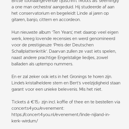
Britse toonaangevende tijdschrift fRoots als ‘seemingly
a one man orchestra’ aangeduid. Hij studeerde af aan
het conservatorium en begeleidt Linde al jaren op
gitaren, banjo, cittern en accordeon.
Hun nieuwste album ‘Ten Years’, met daarop veel eigen
werk, kreeg lovende recensies en werd genomineerd
voor de prestigieuze ‘Preis der Deutschen
Schallplattenkritik’. Daarvan zullen ze vast iets spelen,
naast andere prachtige Engelstalige liedjes, zowel
balladen als uptempo nummers.
En er zal zeker ook iets in het Gronings te horen zijn.
Linde’s kristalheldere stem en Bert’s veelzijdigheid staan
garant voor een unieke belevenis. Mis het niet.
Tickets á €15,- zijn incl. koffie of thee en te bestellen via
concerts4you/evenement:
https://concert4you.nl/evenement/linde-nijland-in-
kerk-wirdum/