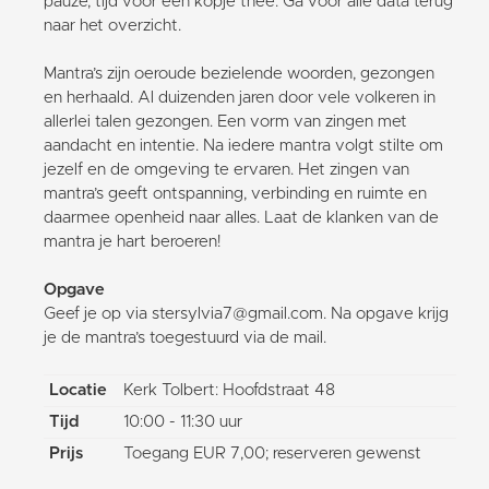
pauze, tijd voor een kopje thee. Ga voor alle data terug
naar het overzicht.
Mantra’s zijn oeroude bezielende woorden, gezongen
en herhaald. Al duizenden jaren door vele volkeren in
allerlei talen gezongen. Een vorm van zingen met
aandacht en intentie. Na iedere mantra volgt stilte om
jezelf en de omgeving te ervaren. Het zingen van
mantra’s geeft ontspanning, verbinding en ruimte en
daarmee openheid naar alles. Laat de klanken van de
mantra je hart beroeren!
Opgave
Geef je op via stersylvia7@gmail.com. Na opgave krijg
je de mantra’s toegestuurd via de mail.
Locatie
Kerk Tolbert: Hoofdstraat 48
Tijd
10:00 - 11:30 uur
Prijs
Toegang EUR 7,00; reserveren gewenst