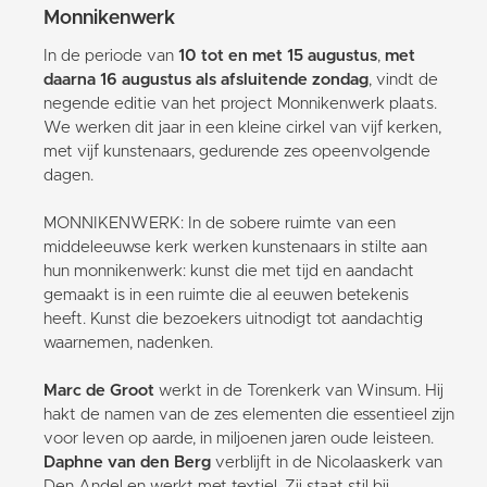
Monnikenwerk
In de periode van
10 tot en met 15 augustus
,
met
daarna 16 augustus als afsluitende zondag
, vindt de
negende editie van het project Monnikenwerk plaats.
We werken dit jaar in een kleine cirkel van vijf kerken,
met vijf kunstenaars, gedurende zes opeenvolgende
dagen.
MONNIKENWERK: In de sobere ruimte van een
middeleeuwse kerk werken kunstenaars in stilte aan
hun monnikenwerk: kunst die met tijd en aandacht
gemaakt is in een ruimte die al eeuwen betekenis
heeft. Kunst die bezoekers uitnodigt tot aandachtig
waarnemen, nadenken.
Marc de Groot
werkt in de Torenkerk van Winsum. Hij
hakt de namen van de zes elementen die essentieel zijn
voor leven op aarde, in miljoenen jaren oude leisteen.
Daphne van den Berg
verblijft in de Nicolaaskerk van
Den Andel en werkt met textiel. Zij staat stil bij