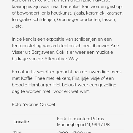
Rondom het kerkje van Termunten zullen diverse
kraampjes zijn waar naar hartenlust kan worden geshopt
of bewondert, er is houtkunst, sjaals, keramiek, kaarsen,
fotografie, schilderijen, Grunneger producten, tassen,
….etc.
In de kerk is een expositie van schilderijen en een
tentoonstelling van architectonisch beeldhouwer Arie
Visser uit Borgsweer. Ook is er weer een muzikale
bijdrage van de Alternative Way.
En natuurlijk wordt er gedacht aan de inwendige mens
met Koffie, Thee met lekkers, Fris, ijsje, visje of een
broodje Hamburger. Het belooft weer een gezellige
dag te worden met “voor elk wat wils”.
Foto: Yvonne Quispel
Kerk Termunten: Petrus
Locatie
Muntinghepad 11, 9947 PK