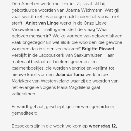
Den Andel en werkt met textiel. Zij staat stil bij
geborduurde woorden van Joanna Wichmann ‘Wat gij
zaait wordt niet levend gemaakt indien het vooraf niet
sterft’.
Anjet van Linge
werkt in de Onze Lieve
Vrouwekerk in Tinallinge en stelt de vraag ‘Waar
geloven mensen in? Welke vormen van geloven blijven
vaak ongezegd? En wat als ik die woorden, die gewone
woorden dan in steen zou hakken?’
Brigitte Picavet
verblijft in de Jacobuskerk van Saaxumhuizen. Haar
materiaal bestaat uit boeken, gebeden- en
psalmenboekjes, die worden verknipt en verlijmt tot
nieuwe kunstvormen.
Jolanda Tuma
werkt in de
Mariakerk van Westernieland waar zij de woorden van
het evangelie volgens Maria Magdalena gaat
kalligraferen.
Er wordt gehakt, geschept, geschreven, geborduurd,
gemediteerd.
Bezoekers zijn in die week welkom op
woensdag 12,