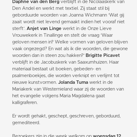
Daphne van den Berg
verblijft in de Nicolaaskerk van
Den Andel en werkt met textiel. Zij staat stil bij
geborduurde woorden van Joanna Wichmann ‘Wat gij
zaait wordt niet levend gemaakt indien het vooraf niet
sterft’.
Anjet van Linge
werkt in de Onze Lieve
Vrouwekerk in Tinallinge en stelt de vraag ‘Waar
geloven mensen in? Welke vormen van geloven blijven
vaak ongezegd? En wat als ik die woorden, die gewone
woorden dan in steen zou hakken?’
Brigitte Picavet
verblijft in de Jacobuskerk van Saaxumhuizen. Haar
materiaal bestaat uit boeken, gebeden- en
psalmenboekjes, die worden verknipt en verlijmt tot
nieuwe kunstvormen.
Jolanda Tuma
werkt in de
Mariakerk van Westernieland waar zij de woorden van
het evangelie volgens Maria Magdalena gaat
kalligraferen.
Er wordt gehakt, geschept, geschreven, geborduurd,
gemediteerd.
Bezoekers zijn in die week welkom op
woensdag 12,