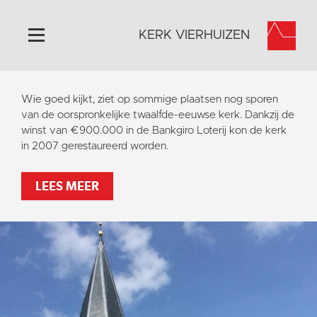
KERK VIERHUIZEN
Home
Wie goed kijkt, ziet op sommige plaatsen nog sporen
Algemeen
van de oorspronkelijke twaalfde-eeuwse kerk. Dankzij de
winst van €900.000 in de Bankgiro Loterij kon de kerk
Historie
in 2007 gerestaureerd worden.
Omgeving
Activiteiten
LEES MEER
Steun ons
Contact
Vaktaal