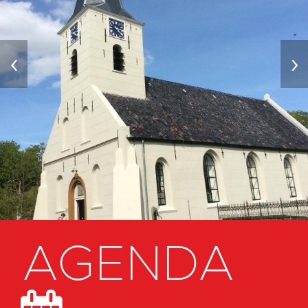
‹
›
AGENDA