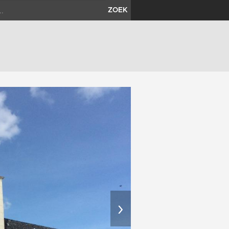
ZOEK
›