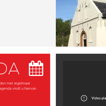
DA
den met regelmaat
 agenda vindt u hiervan