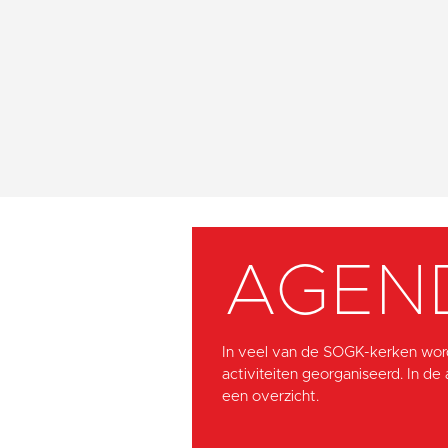
AGEN
In veel van de SOGK-kerken wor
activiteiten georganiseerd. In de
een overzicht.