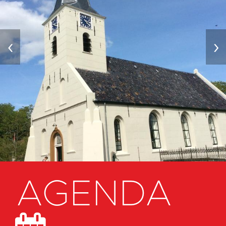
‹
›
AGENDA