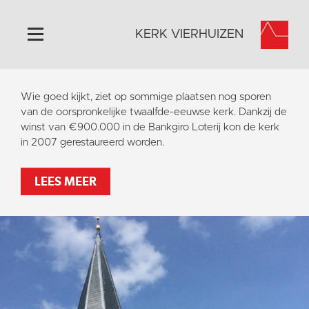
KERK VIERHUIZEN
Home
Wie goed kijkt, ziet op sommige plaatsen nog sporen
Algemeen
van de oorspronkelijke twaalfde-eeuwse kerk. Dankzij de
winst van €900.000 in de Bankgiro Loterij kon de kerk
Historie
in 2007 gerestaureerd worden.
Omgeving
Activiteiten
LEES MEER
Steun ons
Contact
Vaktaal