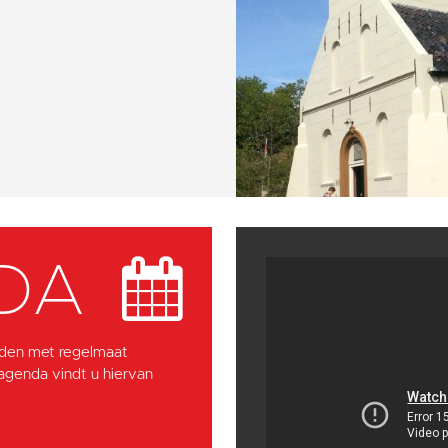
DA
den met regelmaat
 agenda vindt u hiervan