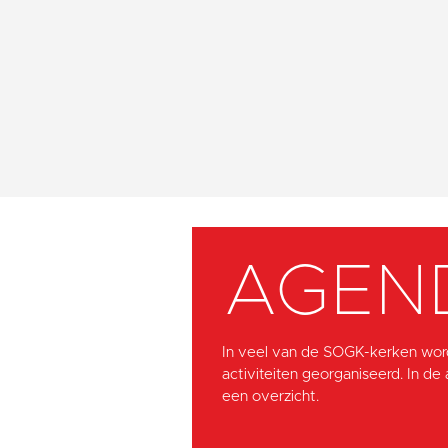
AGEN
In veel van de SOGK-kerken wor
activiteiten georganiseerd. In de
een overzicht.