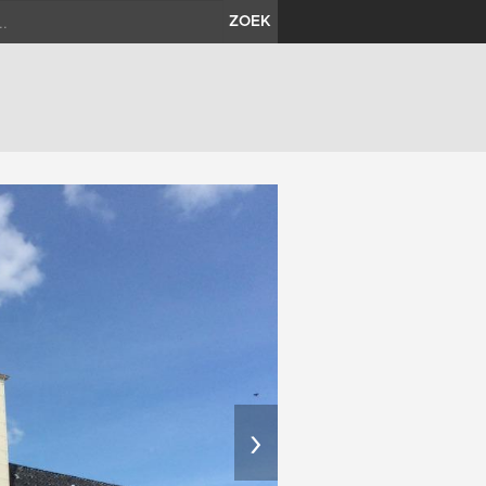
ZOEK
›