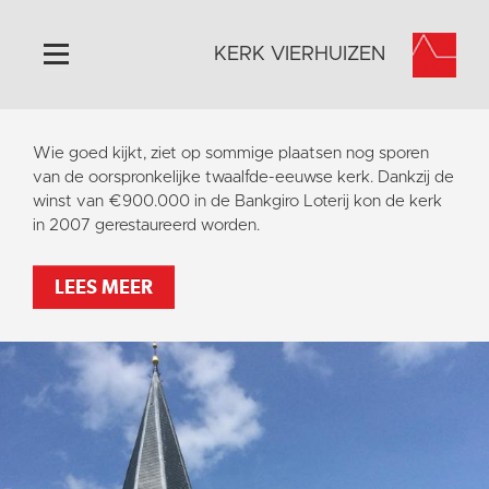
KERK VIERHUIZEN
Home
Wie goed kijkt, ziet op sommige plaatsen nog sporen
Algemeen
van de oorspronkelijke twaalfde-eeuwse kerk. Dankzij de
winst van €900.000 in de Bankgiro Loterij kon de kerk
Historie
in 2007 gerestaureerd worden.
Omgeving
Activiteiten
LEES MEER
Steun ons
Contact
Vaktaal