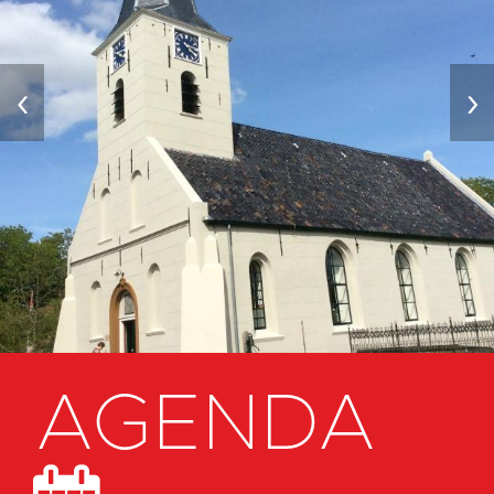
‹
›
AGENDA