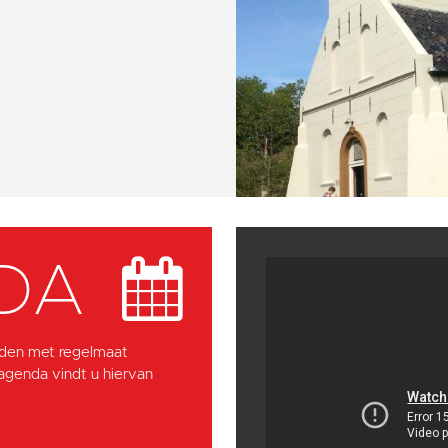
DA
den met regelmaat
 agenda vindt u hiervan