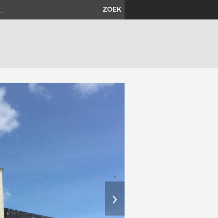
ZOEK
›