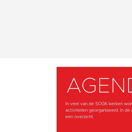
AGEN
In veel van de SOGK-kerken wor
activiteiten georganiseerd. In de
een overzicht.