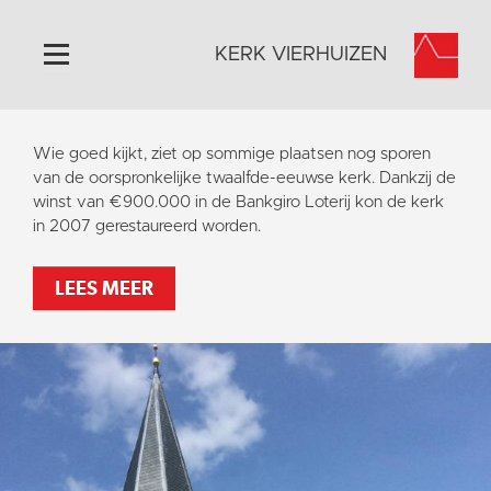
KERK VIERHUIZEN
Home
Wie goed kijkt, ziet op sommige plaatsen nog sporen
Algemeen
van de oorspronkelijke twaalfde-eeuwse kerk. Dankzij de
winst van €900.000 in de Bankgiro Loterij kon de kerk
Historie
in 2007 gerestaureerd worden.
Omgeving
Activiteiten
LEES MEER
Steun ons
Contact
Vaktaal