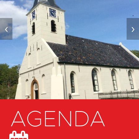
‹
›
AGENDA