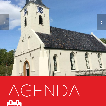
‹
›
AGENDA