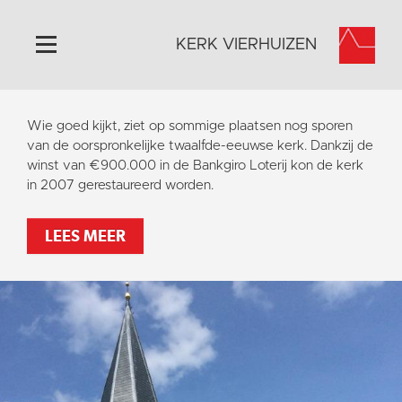
KERK VIERHUIZEN
Home
Wie goed kijkt, ziet op sommige plaatsen nog sporen
Algemeen
van de oorspronkelijke twaalfde-eeuwse kerk. Dankzij de
winst van €900.000 in de Bankgiro Loterij kon de kerk
Historie
in 2007 gerestaureerd worden.
Omgeving
Activiteiten
LEES MEER
Steun ons
Contact
Vaktaal