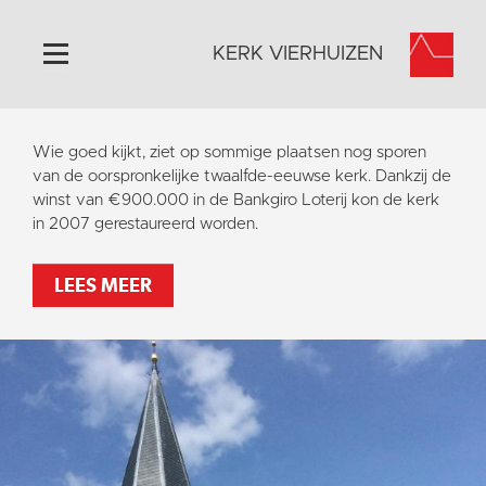
KERK VIERHUIZEN
Home
Wie goed kijkt, ziet op sommige plaatsen nog sporen
Algemeen
van de oorspronkelijke twaalfde-eeuwse kerk. Dankzij de
winst van €900.000 in de Bankgiro Loterij kon de kerk
Historie
in 2007 gerestaureerd worden.
Omgeving
Activiteiten
LEES MEER
Steun ons
Contact
Vaktaal