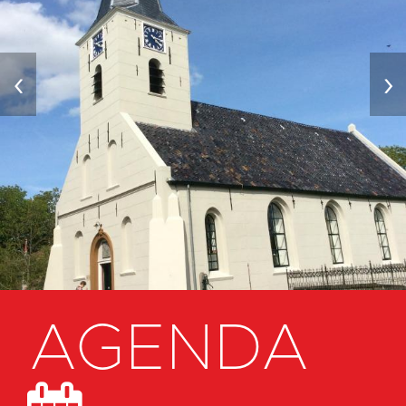
‹
›
AGENDA