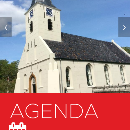
‹
›
AGENDA