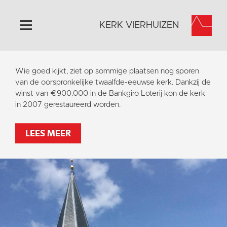
KERK VIERHUIZEN
Home
Wie goed kijkt, ziet op sommige plaatsen nog sporen
Algemeen
van de oorspronkelijke twaalfde-eeuwse kerk. Dankzij de
winst van €900.000 in de Bankgiro Loterij kon de kerk
Historie
in 2007 gerestaureerd worden.
Omgeving
Activiteiten
LEES MEER
Steun ons
Contact
Vaktaal