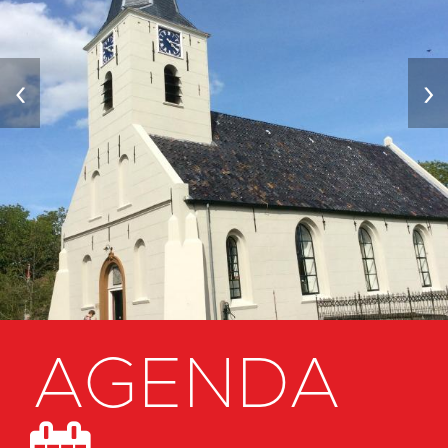
‹
›
AGENDA