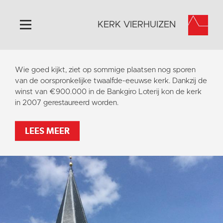
KERK VIERHUIZEN
Home
Wie goed kijkt, ziet op sommige plaatsen nog sporen
Algemeen
van de oorspronkelijke twaalfde-eeuwse kerk. Dankzij de
winst van €900.000 in de Bankgiro Loterij kon de kerk
Historie
in 2007 gerestaureerd worden.
Omgeving
Activiteiten
LEES MEER
Steun ons
Contact
Vaktaal