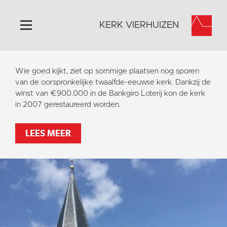
KERK VIERHUIZEN
Home
Wie goed kijkt, ziet op sommige plaatsen nog sporen
Algemeen
van de oorspronkelijke twaalfde-eeuwse kerk. Dankzij de
winst van €900.000 in de Bankgiro Loterij kon de kerk
Historie
in 2007 gerestaureerd worden.
Omgeving
Activiteiten
LEES MEER
Steun ons
Contact
Vaktaal