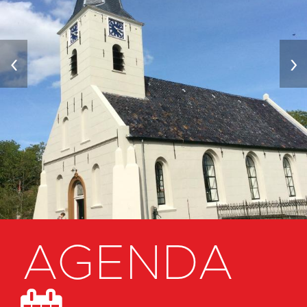
‹
›
AGENDA