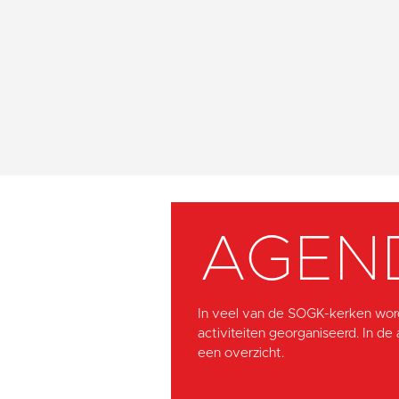
AGEN
In veel van de SOGK-kerken wor
activiteiten georganiseerd. In de
een overzicht.