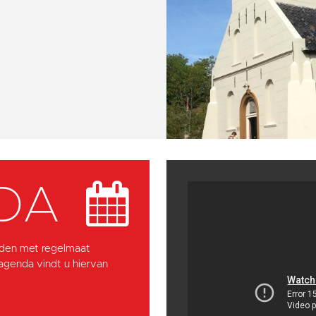
DA
den met regelmaat
 agenda vindt u hiervan