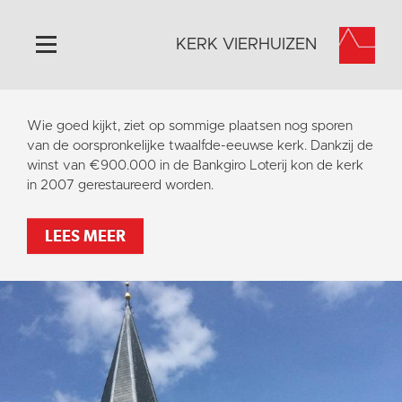
KERK VIERHUIZEN
Home
Wie goed kijkt, ziet op sommige plaatsen nog sporen
Algemeen
van de oorspronkelijke twaalfde-eeuwse kerk. Dankzij de
winst van €900.000 in de Bankgiro Loterij kon de kerk
Historie
in 2007 gerestaureerd worden.
Omgeving
Activiteiten
LEES MEER
Steun ons
Contact
Vaktaal