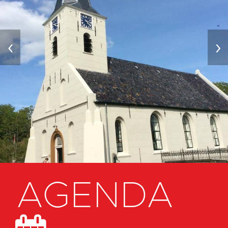
‹
›
AGENDA