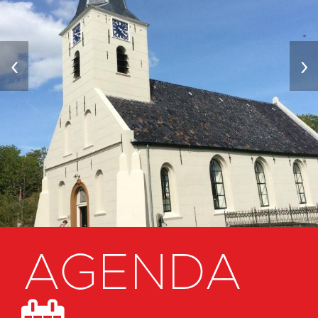
‹
›
AGENDA