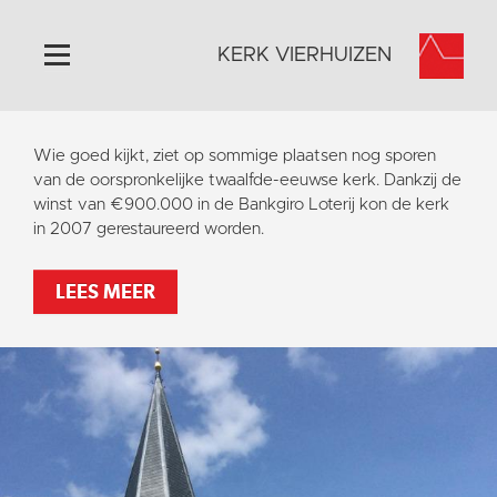
KERK VIERHUIZEN
Home
Wie goed kijkt, ziet op sommige plaatsen nog sporen
Algemeen
van de oorspronkelijke twaalfde-eeuwse kerk. Dankzij de
winst van €900.000 in de Bankgiro Loterij kon de kerk
Historie
in 2007 gerestaureerd worden.
Omgeving
Activiteiten
LEES MEER
Steun ons
Contact
Vaktaal