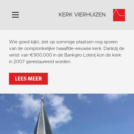
KERK VIERHUIZEN
Home
Wie goed kijkt, ziet op sommige plaatsen nog sporen
Algemeen
van de oorspronkelijke twaalfde-eeuwse kerk. Dankzij de
winst van €900.000 in de Bankgiro Loterij kon de kerk
Historie
in 2007 gerestaureerd worden.
Omgeving
Activiteiten
LEES MEER
Steun ons
Contact
Vaktaal