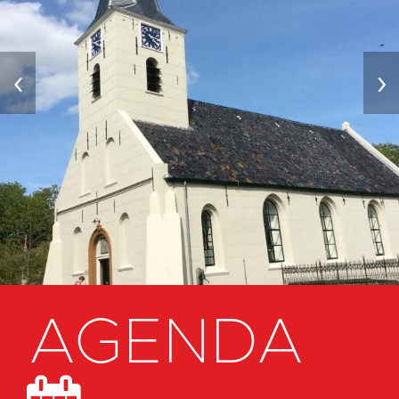
‹
›
AGENDA