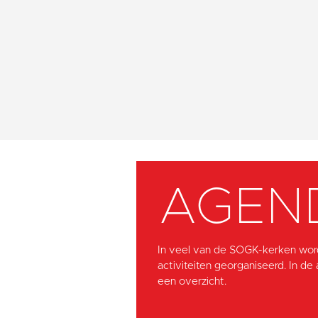
AGEN
In veel van de SOGK-kerken wor
activiteiten georganiseerd. In de
een overzicht.