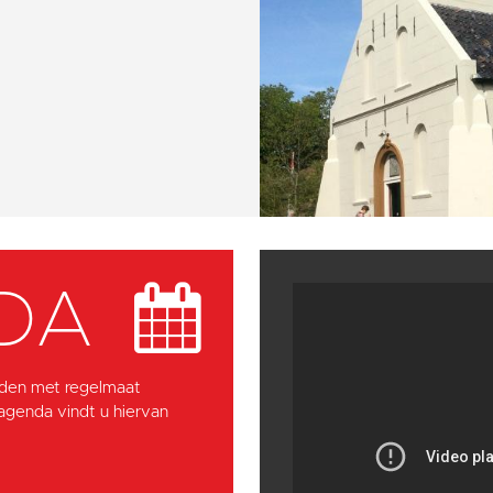
DA
den met regelmaat
 agenda vindt u hiervan