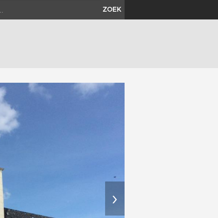
ZOEK
›