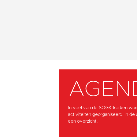
AGEN
In veel van de SOGK-kerken wor
activiteiten georganiseerd. In de
een overzicht.