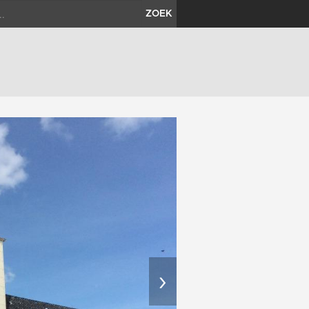
ZOEK
›