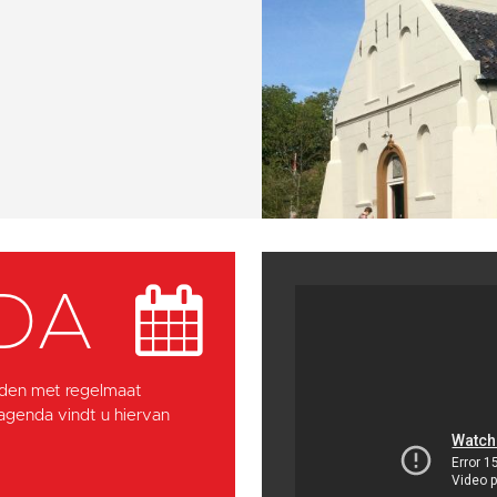
DA
den met regelmaat
 agenda vindt u hiervan