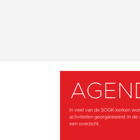
AGEN
In veel van de SOGK-kerken wor
activiteiten georganiseerd. In de
een overzicht.