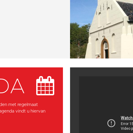
DA
den met regelmaat
 agenda vindt u hiervan