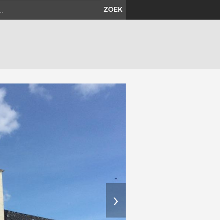
ZOEK
›