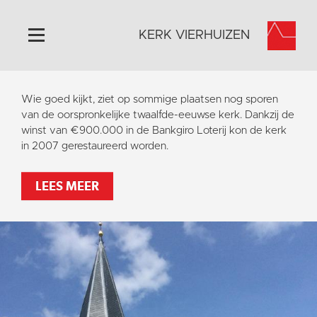
KERK VIERHUIZEN
Home
Wie goed kijkt, ziet op sommige plaatsen nog sporen
Algemeen
van de oorspronkelijke twaalfde-eeuwse kerk. Dankzij de
winst van €900.000 in de Bankgiro Loterij kon de kerk
Historie
in 2007 gerestaureerd worden.
Omgeving
Activiteiten
LEES MEER
Steun ons
Contact
Vaktaal