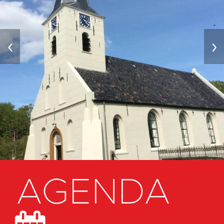
‹
›
AGENDA