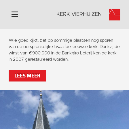
KERK VIERHUIZEN
Home
Wie goed kijkt, ziet op sommige plaatsen nog sporen
Algemeen
van de oorspronkelijke twaalfde-eeuwse kerk. Dankzij de
winst van €900.000 in de Bankgiro Loterij kon de kerk
Historie
in 2007 gerestaureerd worden.
Omgeving
Activiteiten
LEES MEER
Steun ons
Contact
Vaktaal