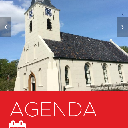
‹
›
AGENDA