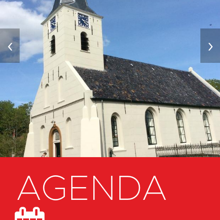
‹
›
AGENDA