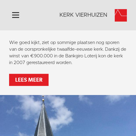
KERK VIERHUIZEN
Home
Wie goed kijkt, ziet op sommige plaatsen nog sporen
Algemeen
van de oorspronkelijke twaalfde-eeuwse kerk. Dankzij de
winst van €900.000 in de Bankgiro Loterij kon de kerk
Historie
in 2007 gerestaureerd worden.
Omgeving
Activiteiten
LEES MEER
Steun ons
Contact
Vaktaal