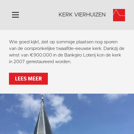
KERK VIERHUIZEN
Home
Wie goed kijkt, ziet op sommige plaatsen nog sporen
Algemeen
van de oorspronkelijke twaalfde-eeuwse kerk. Dankzij de
winst van €900.000 in de Bankgiro Loterij kon de kerk
Historie
in 2007 gerestaureerd worden.
Omgeving
Activiteiten
LEES MEER
Steun ons
Contact
Vaktaal