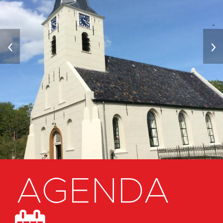
‹
›
AGENDA