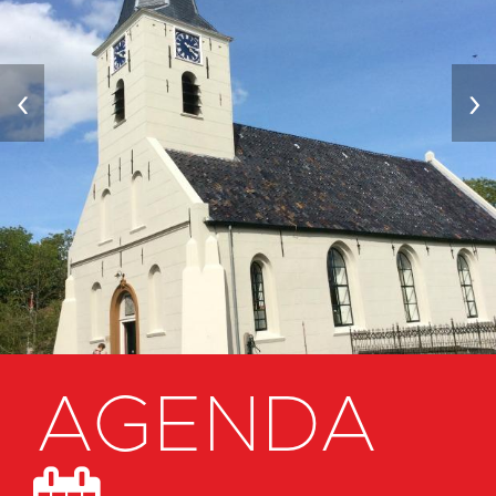
‹
›
AGENDA