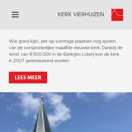
KERK VIERHUIZEN
Home
Wie goed kijkt, ziet op sommige plaatsen nog sporen
Algemeen
van de oorspronkelijke twaalfde-eeuwse kerk. Dankzij de
winst van €900.000 in de Bankgiro Loterij kon de kerk
Historie
in 2007 gerestaureerd worden.
Omgeving
Activiteiten
LEES MEER
Steun ons
Contact
Vaktaal