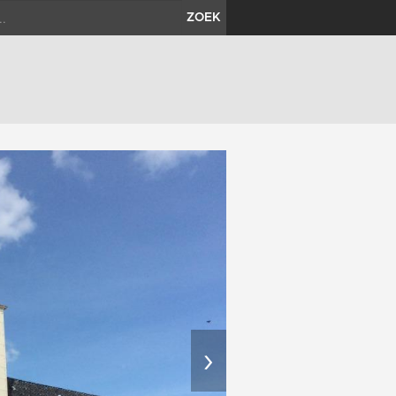
ZOEK
›