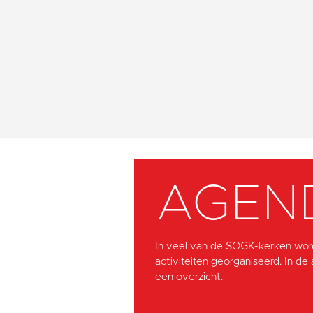
AGEN
In veel van de SOGK-kerken wor
activiteiten georganiseerd. In de
een overzicht.