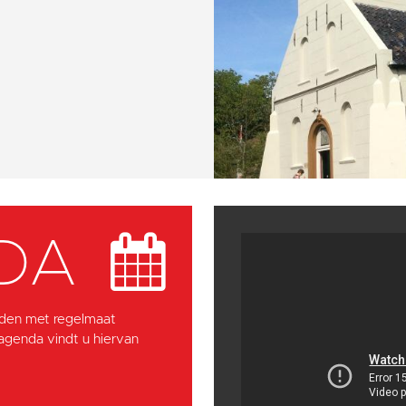
DA
den met regelmaat
 agenda vindt u hiervan