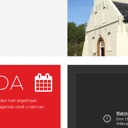
DA
den met regelmaat
 agenda vindt u hiervan