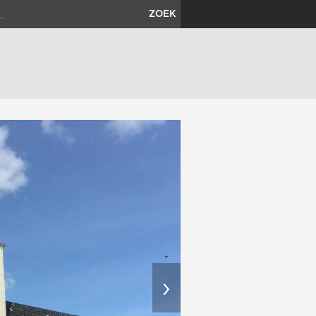
ZOEK
›