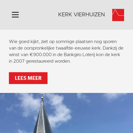
KERK VIERHUIZEN
Home
Wie goed kijkt, ziet op sommige plaatsen nog sporen
Algemeen
van de oorspronkelijke twaalfde-eeuwse kerk. Dankzij de
winst van €900.000 in de Bankgiro Loterij kon de kerk
Historie
in 2007 gerestaureerd worden.
Omgeving
Activiteiten
LEES MEER
Steun ons
Contact
Vaktaal