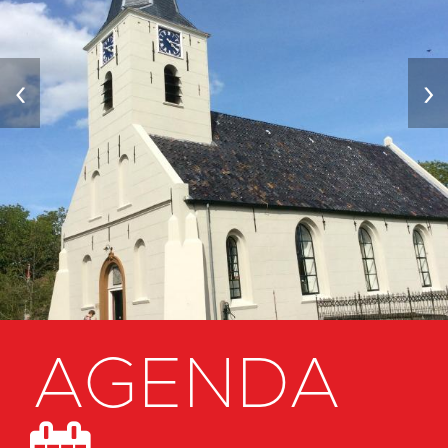
‹
›
AGENDA