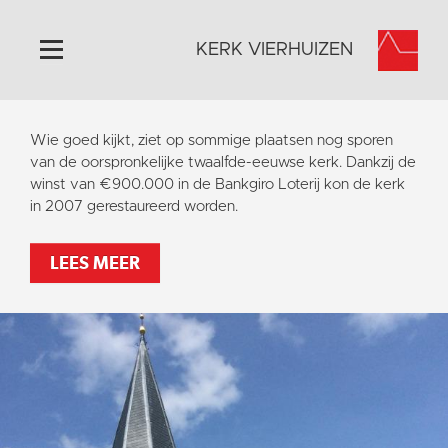
KERK VIERHUIZEN
Home
Wie goed kijkt, ziet op sommige plaatsen nog sporen
Algemeen
van de oorspronkelijke twaalfde-eeuwse kerk. Dankzij de
winst van €900.000 in de Bankgiro Loterij kon de kerk
Historie
in 2007 gerestaureerd worden.
Omgeving
Activiteiten
LEES MEER
Steun ons
Contact
Vaktaal