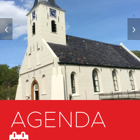
‹
›
AGENDA