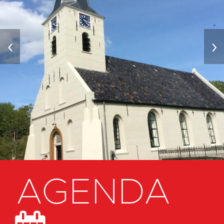
‹
›
AGENDA