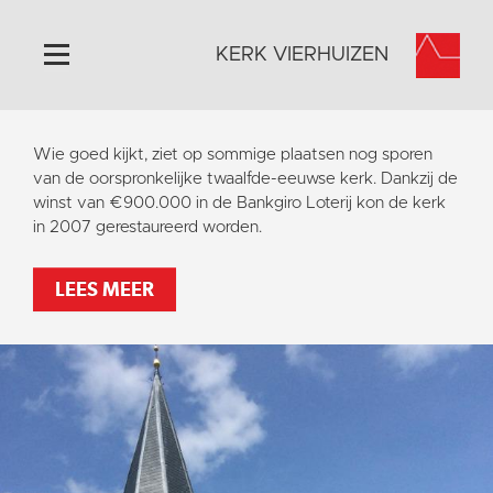
KERK VIERHUIZEN
Home
Wie goed kijkt, ziet op sommige plaatsen nog sporen
Algemeen
van de oorspronkelijke twaalfde-eeuwse kerk. Dankzij de
winst van €900.000 in de Bankgiro Loterij kon de kerk
Historie
in 2007 gerestaureerd worden.
Omgeving
Activiteiten
LEES MEER
Steun ons
Contact
Vaktaal