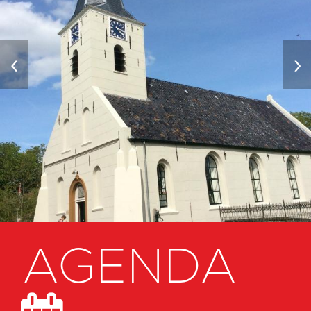
‹
›
AGENDA