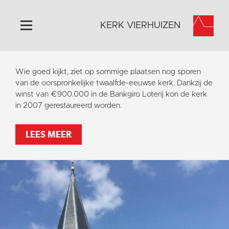
KERK VIERHUIZEN
Home
Wie goed kijkt, ziet op sommige plaatsen nog sporen
Algemeen
van de oorspronkelijke twaalfde-eeuwse kerk. Dankzij de
winst van €900.000 in de Bankgiro Loterij kon de kerk
Historie
in 2007 gerestaureerd worden.
Omgeving
Activiteiten
LEES MEER
Steun ons
Contact
Vaktaal