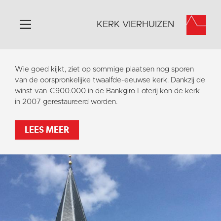
KERK VIERHUIZEN
Home
Wie goed kijkt, ziet op sommige plaatsen nog sporen
Algemeen
van de oorspronkelijke twaalfde-eeuwse kerk. Dankzij de
winst van €900.000 in de Bankgiro Loterij kon de kerk
Historie
in 2007 gerestaureerd worden.
Omgeving
Activiteiten
LEES MEER
Steun ons
Contact
Vaktaal