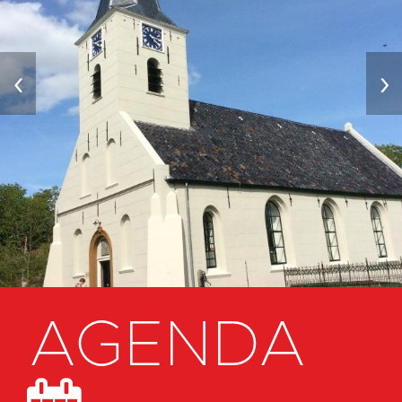
‹
›
AGENDA