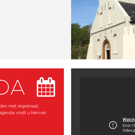
DA
den met regelmaat
 agenda vindt u hiervan