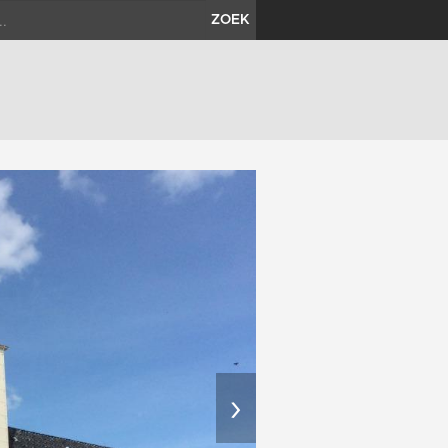
ZOEK
›