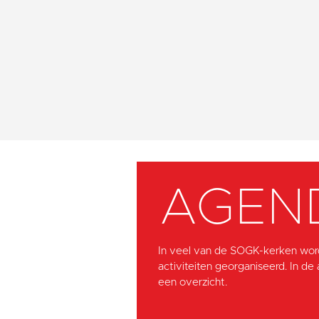
AGEN
In veel van de SOGK-kerken wor
activiteiten georganiseerd. In de
een overzicht.