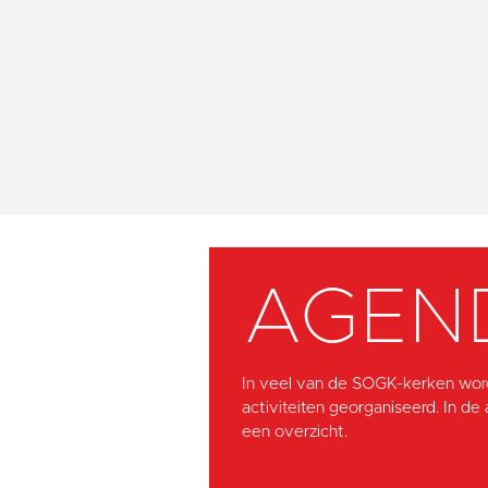
AGEN
In veel van de SOGK-kerken wor
activiteiten georganiseerd. In de
een overzicht.