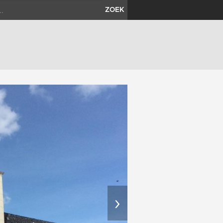
ZOEK
›