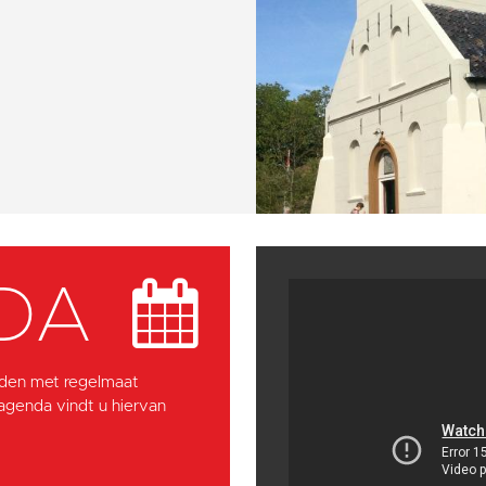
DA
den met regelmaat
 agenda vindt u hiervan